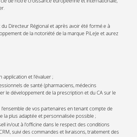
 clé de notre croissance européenne et internationale,
er.
du Directeur Régional et après avoir été formé.e à
loppement de la notoriété de la marque PiLeJe et aurez
 application et l’évaluer ;
ofessionnels de santé (pharmaciens, médecins
ser le développement de la prescription et du CA sur le
 l’ensemble de vos partenaires en tenant compte de
e la plus adaptée et personnalisée possible ;
l in/out à l’officine dans le respect des conditions
CRM, suivi des commandes et livraisons, traitement des