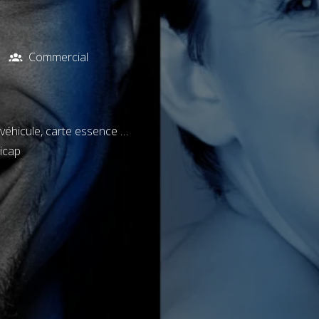
Commercial
 véhicule, carte essence …
icap