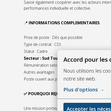
Savoir également coopérer avec les acteurs intern
performances individuelle et collective.
📍
INFORMATIONS COMPLEMENTAIRES
Prise de poste : Dès que possible
Type de contrat : CDI
Statut : Cadre
Accord pour les 
Secteur : Sud Toulouse : UGA : 31RAM. 31M
Rémunération selon profil et expérience
Nous utilisons les co
Autres avantages : intéressement & participation,
notre site web.
Poste ouvert aux personnes en situation de hand
Plus d'options
✅ POURQUOI REJOINDRE PILEJE ?
Accepter les néces
Une mission porteuse de sens au sein d’un secteu