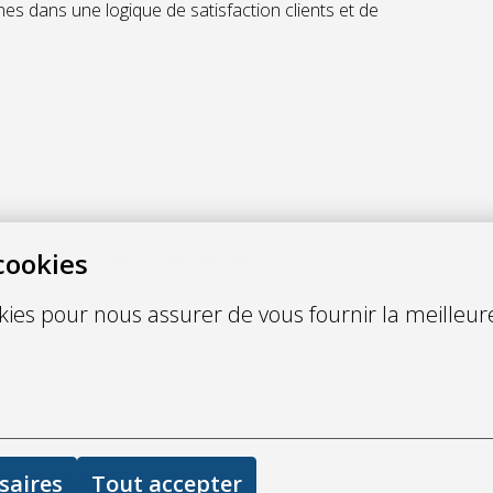
es dans une logique de satisfaction clients et de
cookies
UR.31AUT. 11CAS.11CAR.09PAM.
okies pour nous assurer de vous fournir la meilleur
 véhicule, carte essence …
icap
saires
Tout accepter
r engagé pour la santé ;